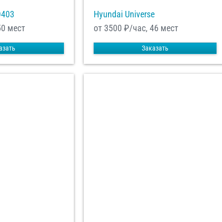
О403
Hyundai Universe
50 мест
от 3500
₽/час, 46 мест
азать
Заказать