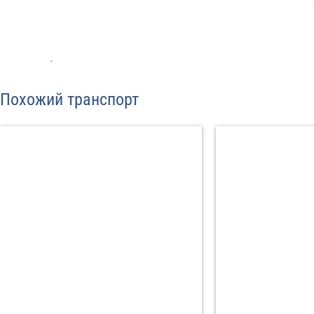
С
Политикой конфид
Похожий транспорт
согласие на обраб
Отп