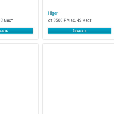
Higer
43 мест
от 3500
₽/час, 43 мест
азать
Заказать