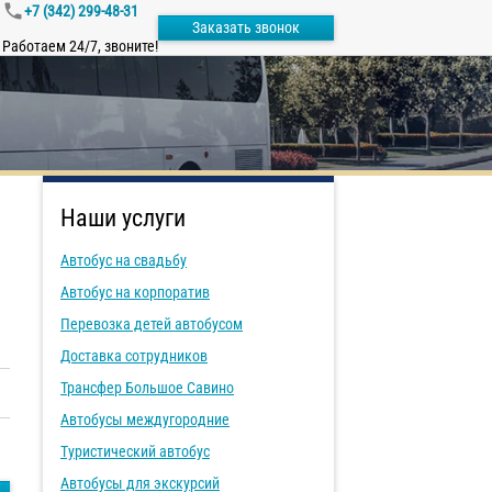
+7 (342) 299-48-31
Заказать звонок
Работаем 24/7, звоните!
Наши услуги
Автобус на свадьбу
Автобус на корпоратив
Перевозка детей автобусом
Доставка сотрудников
Трансфер Большое Савино
Автобусы междугородние
Туристический автобус
Автобусы для экскурсий