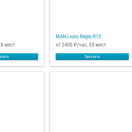
MAN Lions Regio R12
18 мест
от 2400
₽/час, 55 мест
азать
Заказать
енциальности
ознакомлен(а), даю
отку моих Персональных данных
равить заказ