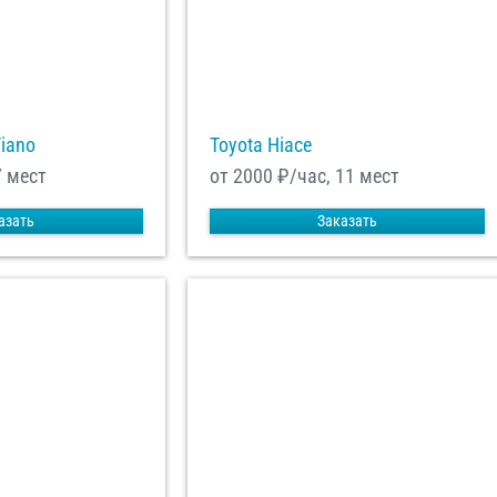
Viano
Toyota Hiace
7 мест
от 2000
₽/час, 11 мест
азать
Заказать