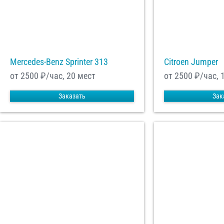
Mercedes-Benz Sprinter 313
Citroen Jumper
от 2500
₽/час, 20 мест
от 2500
₽/час, 
Заказать
Зак
С
Политикой конфид
согласие на обраб
Отп