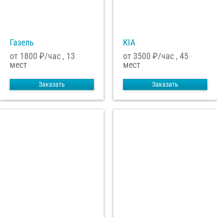
С
Политикой конфиденциальности
ознакомлен(а), даю согласие на
обработку моих Персональных данных
Газель
KIA
Отправить заказ
от 1800
₽/час , 13
от 3500
₽/час , 45
мест
мест
Заказать
Заказать