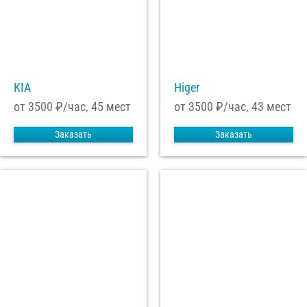
С
Политикой конфиденциальности
ознакомлен(а), даю согласие на
обработку моих Персональных данных
Отправить заказ
KIA
Higer
от 3500
₽/час, 45 мест
от 3500
₽/час, 43 мест
Заказать
Заказать