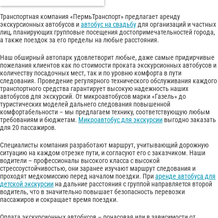
Транспортная компания «ПермьТранспорт» предлагает аренду
экскурсионных автобусов и
автобус на свадьбу
для организаций и частных
лиц, планирующих групповые посещения достопримечательностей города,
а также поездок за его пределы на любые расстояния.
Наш обширный автопарк удовлетворит любые, даже самые придирчивые
пожелания клиентов как по стоимости проката экскурсионных автобусов и
количеству посадочных мест, так и по уровню комфорта в пути
следования. Проведение регулярного технического обслуживания каждого
транспортного средства гарантирует высокую надежность наших
автобусов для экскурсий. От микроавтобусов марки «Газель» до
туристических моделей дальнего следования повышенной
комфортабельности – мы предлагаем технику, соответствующую любым
требованиям и бюджетам.
Микроавтобус для экскурсии
выгодно заказать
для 20 пассажиров.
Специалисты компания разработают маршрут, учитывающий дорожную
ситуацию на каждом отрезке пути, и согласуют его с заказчиком. Наши
водители – профессионалы высокого класса с высокой
стрессоустойчивостью, они заранее изучают маршрут следования и
проходят медкомиссию перед началом поездки. При
аренде автобуса для
детской экскурсии
на дальние расстояния с группой направляется второй
водитель, что в значительно повышает безопасность перевозки
пассажиров и сокращает время поездки.
Оплата экскурсионных автобусов – почасовая или в зависимости от