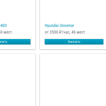
О403
Hyundai Universe
50 мест
от 3500
₽/час, 46 мест
азать
Заказать