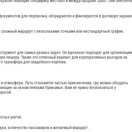
красно знающие специфику местных и междугородних трасс. Они обеспеча
документов для перевозки, обсуждаются и фиксируются в договоре заране
о сложный маршрут с несколькими точками или нестандартный график.
струмент для самых разных задач. Он идеально подходит для организации
ную пещеру. Также это отличный вариант для корпоративных выездов на
о трансфера для свадебного кортежа.
и атмосфера. Путь становится частью приключения, где можно обсудить
вающие за окном пейзажи Прикамья. Вам не нужно беспокоиться о
орогой.
остых шагов.
дки, количество пассажиров и желаемый маршрут.