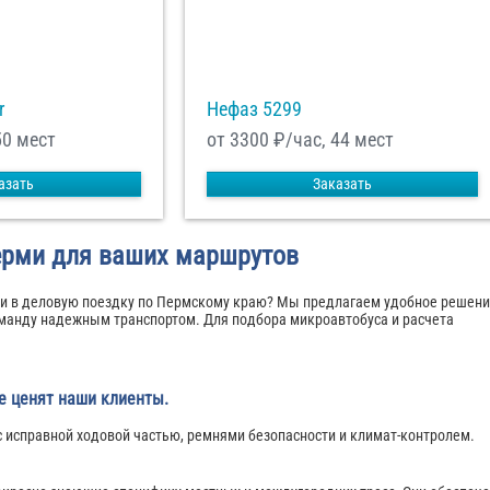
r
Нефаз 5299
50 мест
от 3300
₽/час, 44 мест
азать
Заказать
ерми для ваших маршрутов
или в деловую поездку по Пермскому краю? Мы предлагаем удобное решен
манду надежным транспортом. Для подбора микроавтобуса и расчета
е ценят наши клиенты.
исправной ходовой частью, ремнями безопасности и климат-контролем.