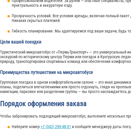
Профессионализм водителей. За рулем — опытные специалисты, пре
пунктуальность и аккуратную езду.
Прозрачность условий. Все условия аренды, включая полный пакет 
Никаких скрытых платежей.
Гибкость планирования. Мы адаптируемся под ваши задачи, будь т
Цели вашей поездки
Туристический микроавтобус от «ПермьТранспорт» — это универсальный ин
экскурсий по историческому центру Перми или поездок в Кунгурскую ледя
природу, транспортировки спортивных команд или обеспечения комфортног
Преимущества путешествия на микроавтобусе
Групповая поездка в одном комфортабельном салоне — это иная динамика 
планы, поделиться впечатлениями или просто отдохнуть, глядя на проплы
навигации, парковке или разделении группы — вы просто наслаждаетесь д
Порядок оформления заказа
Чтобы забронировать подходящий микроавтобус, выполните несколько пр
Наберите номер
+7 (342) 299-48-31
и сообщите менеджеру даты поез