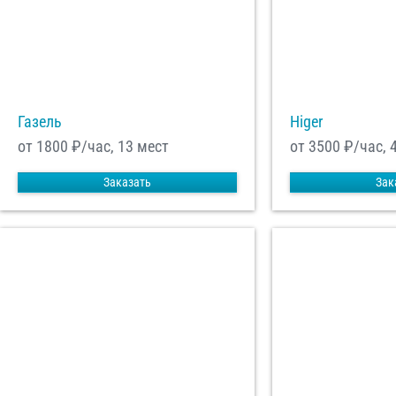
Отп
Газель
Higer
от 1800
₽/час, 13 мест
от 3500
₽/час, 
Заказать
Зак