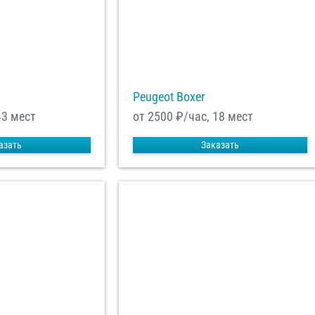
равить заказ
Peugeot Boxer
43 мест
от 2500
₽/час, 18 мест
азать
Заказать